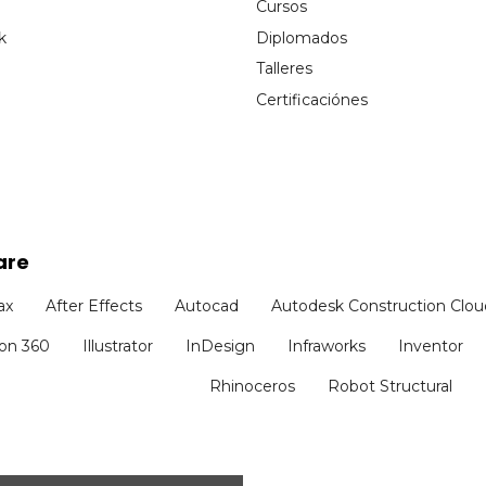
Cursos
k
Diplomados
Talleres
Certificaciónes
are
ax
After Effects
Autocad
Autodesk Construction Clou
ion 360
Illustrator
InDesign
Infraworks
Inventor
Rhinoceros
Robot Structural