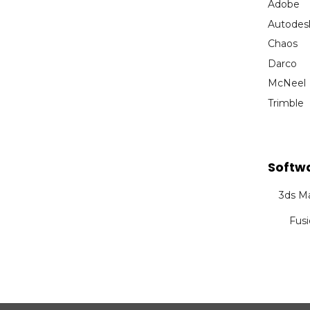
Adobe
Autodes
Chaos
Darco
McNeel
Trimble
Softw
3ds M
Fus