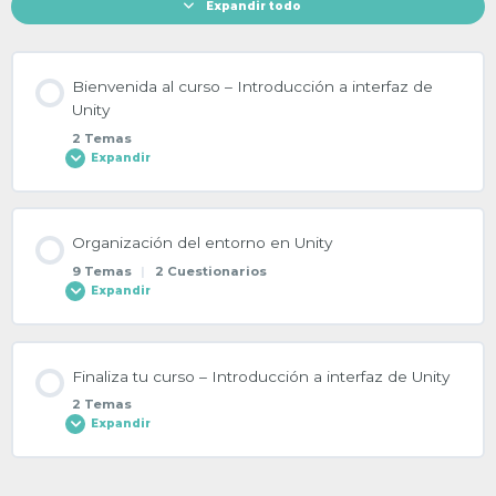
Expandir todo
Bienvenida al curso – Introducción a interfaz de
Unity
2 Temas
Expandir
Contenido de la Lección
Organización del entorno en Unity
0% COMPLETADO
0/2 pasos
9 Temas
|
2 Cuestionarios
Expandir
Temario y actividades de aprendizaje Introducción interfaz de
Unity
Contenido de la Lección
Finaliza tu curso – Introducción a interfaz de Unity
0% COMPLETADO
0/9 pasos
2 Temas
Objetivos del curso – Introducción a interfaz Unity
Expandir
Interfaz principal de Unity
Contenido de la Lección