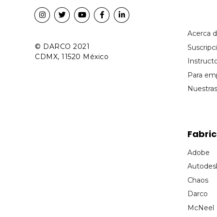
Acerca 
© DARCO 2021
Suscrip
CDMX, 11520 México
Instruct
Para em
Nuestra
Fabri
Adobe
Autodes
Chaos
Darco
McNeel