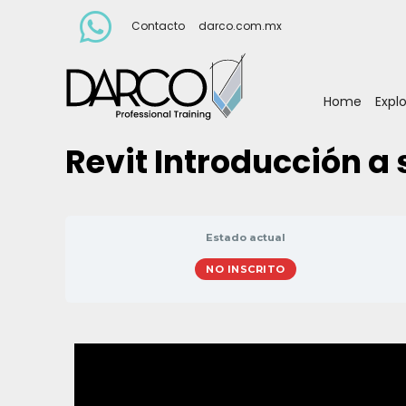
Contacto
darco.com.mx
Home
Expl
Revit Introducción a
Estado actual
NO INSCRITO