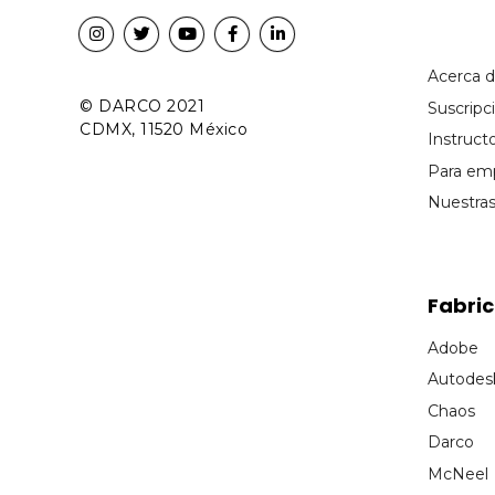
Acerca 
© DARCO 2021
Suscrip
CDMX, 11520 México
Instruct
Para em
Nuestra
Fabri
Adobe
Autodes
Chaos
Darco
McNeel