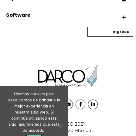
Software
ingresa
Usamos cookies para
asegurarnos de brindarle la
mejor experiencia en
nuestro sitio web. Si
continúa utilizando este
© DARCO 2021
sitio, asumiremos que está
CDMX, 11520 México
de acuerdo.